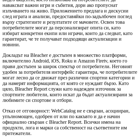
наваксват важни игри и събития, дори ако пропуснат
излъчването на живо. Приложението предлага и дискусии
след играта и анализи, предоставяйки по-задълбочен поглед
върху стратегиите и резултатите от мачовете. Освен това
потребителите могат да персонализират опита си, като
избират конкретни екипи или играчи, които да следват, като
гарантират, че те получават подходящи актуализации и
новини.
Докладът на Bleacher е достъпен в множество платформи,
включително Android, iOS, Roku и Amazon Firetv, което го
прави достъпен за широк спектър от потребители. Неговият
удобен за потребителя интерфейс гарантира, че потребителите
могат лесно да се движат през различни спортни категории и
да намерят информацията, от която се нуждаят бързо. Като
цяло, Bleacher Report служи като надежден източник за
спортните любители, които искат да бъдат актуализирани за
любимите си спортове и отбори.
Отказ от отговорност: WebCatalog не е свързан, асоцииран,
упълномощен, одобрен от или по какъвто и да е начин
официално свързан с Bleacher Report. Всички имена на
продукти, лога и марки са собственост на съответните им
притежатели.