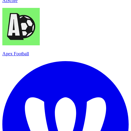
AiScore
Apex Football