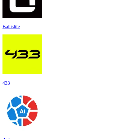
Ballislife
433