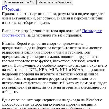
Изтеглете за macOS
Изтеглете за Windows
Уебсайт
Приложение за спортни новини, резултати и видео: предлага
живи актуализации, репортажи, анализи и персонализирани
известия за отбори и играчи.
Вие ли сте разработчикът на това приложение?
Потвърдете
собствеността
, за да управлявате тази страница.
Bleacher Report е цялостно спортно приложение,
предназначено да информира потребителите за най -новите
разработки в различни спортни лиги и турнири. Той
предоставя актуализации на живо, новини и представа за
големи спортове като футбол, баскетбол, бейзбол, хокей и
други. Приложението е особено популярно заради покритието
на събитията на NFL, NBA, MLB, NHL и NCAA, предлагащи
подробни профили на играчите и статистически данни за
екипа. Това го прави ценен ресурс за феновете, които се
интересуват от фентъзи спортове, тъй като им помага да бъдат
актуализирани за представянето на играчите и класирането на
отборите.
Една от основните характеристики на доклада на Bleacher е
способността му да доставя курирани спортни новини и
видео акценти, което позволява на потребителите да