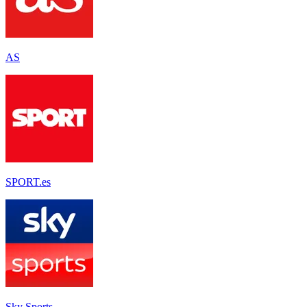
AS
SPORT.es
Sky Sports