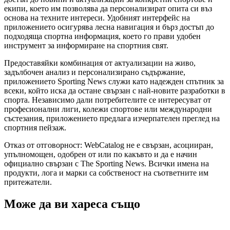
екипи, което им позволява да персонализират опита си въз
основа на техните интереси. Удобният интерфейс на
приложението осигурява лесна навигация и бърз достъп до
подходяща спортна информация, което го прави удобен
инструмент за информиране на спортния свят.
Предоставяйки комбинация от актуализации на живо,
задълбочен анализ и персонализирано съдържание,
приложението Sporting News служи като надежден спътник за
всеки, който иска да остане свързан с най-новите разработки в
спорта. Независимо дали потребителите се интересуват от
професионални лиги, колежи спортове или международни
състезания, приложението предлага изчерпателен преглед на
спортния пейзаж.
Отказ от отговорност: WebCatalog не е свързан, асоцииран,
упълномощен, одобрен от или по какъвто и да е начин
официално свързан с The Sporting News. Всички имена на
продукти, лога и марки са собственост на съответните им
притежатели.
Може да ви хареса също