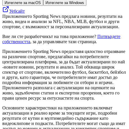
Изтеглете за macOS
Изтеглете за Windows
Уебсайт
Приложението Sporting News предлага новини, резултати на
живо, видеа и анализи за NFL, NBA, MLB, футбол и други
спортове, с възможност за персонализирани актуализации.
Вие ли сте разработчикът на това приложение?
Потвърдете
собствеността
, за да управлявате тази страница.
Приложението Sporting News предоставя цялостно отразяване
на различни спортове, предлагайки на потребителите
централизирана платформа, за да бъдат актуализирани по най
-новите новини, резултати и анализ. Той обхваща широк
спектър от спортове, включително футбол, баскетбол, бейзбол
и други, като гарантира, че потребителите имат достъп до
подробна информация за любимите си отбори и играчи.
Приложението разполага с актуализации на оценките на
живо, задълбочени статии и експертни прозрения, което го
прави ценен ресурс за ентусиастите на спорта.
Основните характеристики на приложението включват
актуализации в реално време за текущите игри, подробни
резултати от кутии и мултимедийно съдържание като
видеоклипове и подкасти. Потребителите могат също да имат
достъп до новини и актуализации за конкретни спортове и