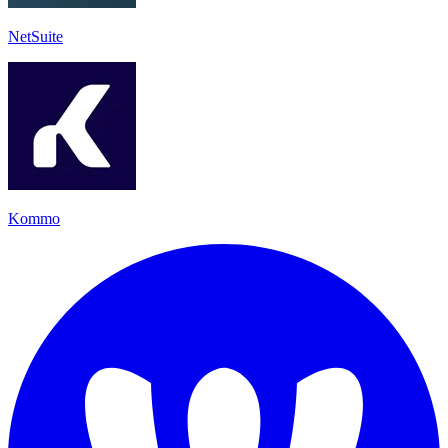
NetSuite
Kommo