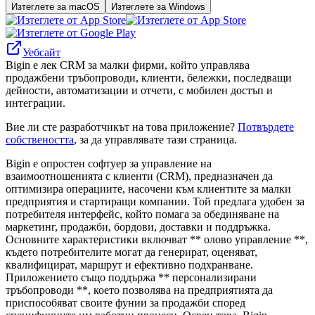
Изтеглете за macOS
Изтеглете за Windows
Уебсайт
Bigin е лек CRM за малки фирми, който управлява
продажбени тръбопроводи, клиенти, бележки, последващи
дейности, автоматизации и отчети, с мобилен достъп и
интеграции.
Вие ли сте разработчикът на това приложение?
Потвърдете
собствеността
, за да управлявате тази страница.
Bigin е опростен софтуер за управление на
взаимоотношенията с клиенти (CRM), предназначен да
оптимизира операциите, насочени към клиентите за малки
предприятия и стартиращи компании. Той предлага удобен за
потребителя интерфейс, който помага за обединяване на
маркетинг, продажби, бордови, доставки и поддръжка.
Основните характеристики включват ** олово управление **,
където потребителите могат да генерират, оценяват,
квалифицират, маршрут и ефективно подхранване.
Приложението също поддържа ** персонализирани
тръбопроводи **, което позволява на предприятията да
приспособяват своите фунии за продажби според