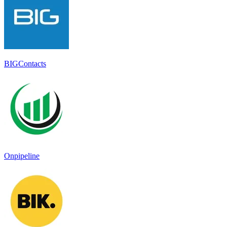
BIGContacts
Onpipeline