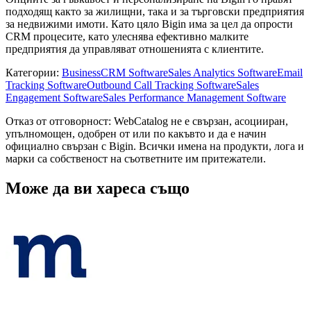
подходящ както за жилищни, така и за търговски предприятия
за недвижими имоти. Като цяло Bigin има за цел да опрости
CRM процесите, като улеснява ефективно малките
предприятия да управляват отношенията с клиентите.
Категории
:
Business
CRM Software
Sales Analytics Software
Email
Tracking Software
Outbound Call Tracking Software
Sales
Engagement Software
Sales Performance Management Software
Отказ от отговорност: WebCatalog не е свързан, асоцииран,
упълномощен, одобрен от или по какъвто и да е начин
официално свързан с Bigin. Всички имена на продукти, лога и
марки са собственост на съответните им притежатели.
Може да ви хареса също