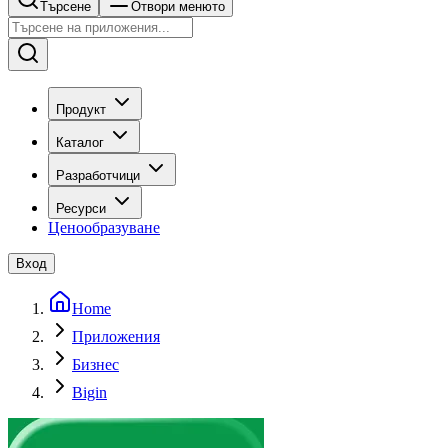
Търсене
Отвори менюто
Продукт
Каталог
Разработчици
Ресурси
Ценообразуване
Вход
Home
Приложения
Бизнес
Bigin