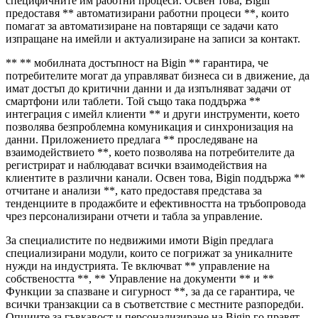
специфичните им работни процеси. Освен това, Bigin
предоставя ** автоматизирани работни процеси **, които
помагат за автоматизиране на повтарящи се задачи като
изпращане на имейли и актуализиране на записи за контакт.
** ** мобилната достъпност на Bigin ** гарантира, че
потребителите могат да управляват бизнеса си в движение, да
имат достъп до критични данни и да изпълняват задачи от
смартфони или таблети. Той също така поддържа **
интеграция с имейл клиенти ** и други инструменти, което
позволява безпроблемна комуникация и синхронизация на
данни. Приложението предлага ** проследяване на
взаимодействието **, което позволява на потребителите да
регистрират и наблюдават всички взаимодействия на
клиентите в различни канали. Освен това, Bigin поддържа **
отчитане и анализи **, като предоставя представа за
тенденциите в продажбите и ефективността на тръбопровода
чрез персонализирани отчети и табла за управление.
За специалистите по недвижими имоти Bigin предлага
специализирани модули, които се погрижат за уникалните
нужди на индустрията. Те включват ** управление на
собствеността **, ** Управление на документи ** и **
Функции за спазване и сигурност **, за да се гарантира, че
всички транзакции са в съответствие с местните разпоредби.
Опциите за гъвкавост и персонализиране на Bigin го правят