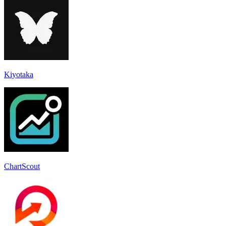
Kiyotaka
ChartScout