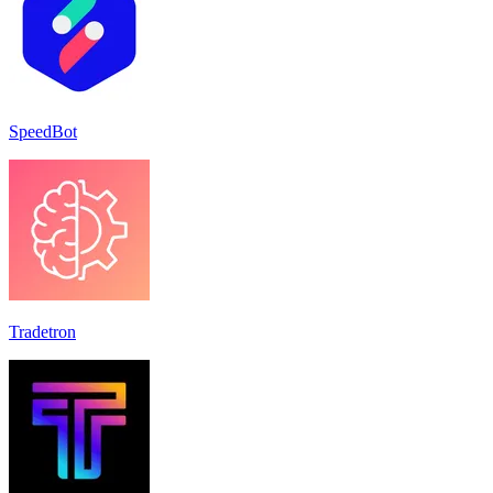
SpeedBot
Tradetron