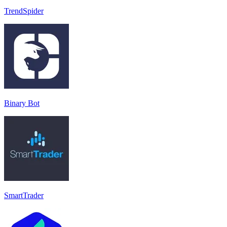
TrendSpider
Binary Bot
SmartTrader