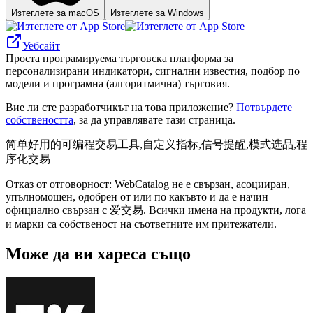
Изтеглете за macOS
Изтеглете за Windows
Уебсайт
Проста програмируема търговска платформа за
персонализирани индикатори, сигнални известия, подбор по
модели и програмна (алгоритмична) търговия.
Вие ли сте разработчикът на това приложение?
Потвърдете
собствеността
, за да управлявате тази страница.
简单好用的可编程交易工具,自定义指标,信号提醒,模式选品,程
序化交易
Отказ от отговорност: WebCatalog не е свързан, асоцииран,
упълномощен, одобрен от или по какъвто и да е начин
официално свързан с 爱交易. Всички имена на продукти, лога
и марки са собственост на съответните им притежатели.
Може да ви хареса също