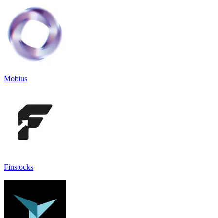
Mobius
Finstocks