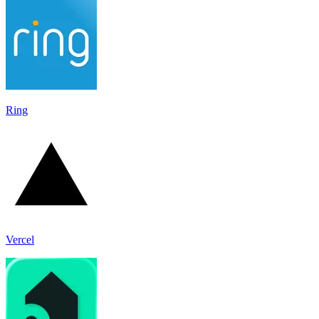
Ring
Vercel