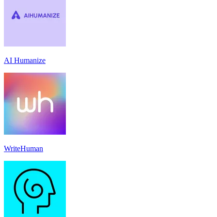
AI Humanize
WriteHuman