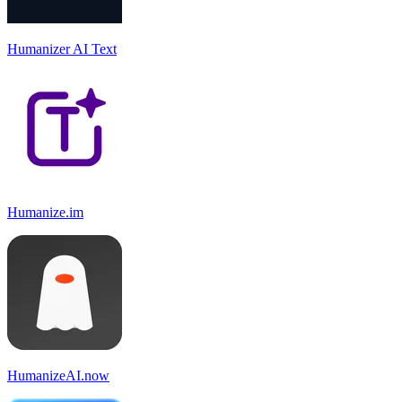
Humanizer AI Text
Humanize.im
HumanizeAI.now