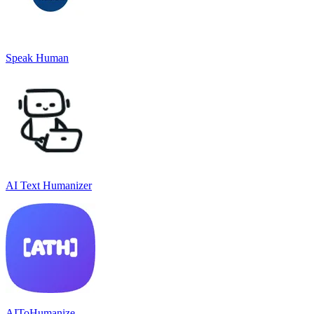
Speak Human
AI Text Humanizer
AIToHumanize