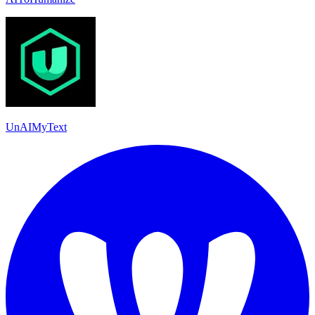
UnAIMyText