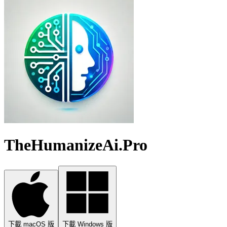
TheHumanizeAi.Pro
下載 macOS 版
下載 Windows 版