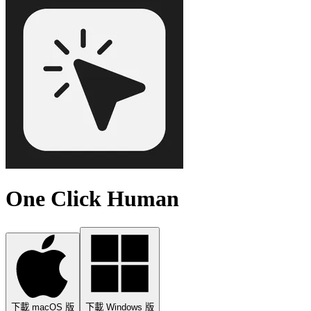
One Click Human
下載 macOS 版
下載 Windows 版