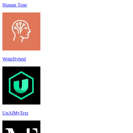
Human Tone
WriteHybrid
UnAIMyText