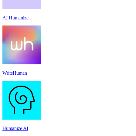
AI Humanize
WriteHuman
Humanize AI