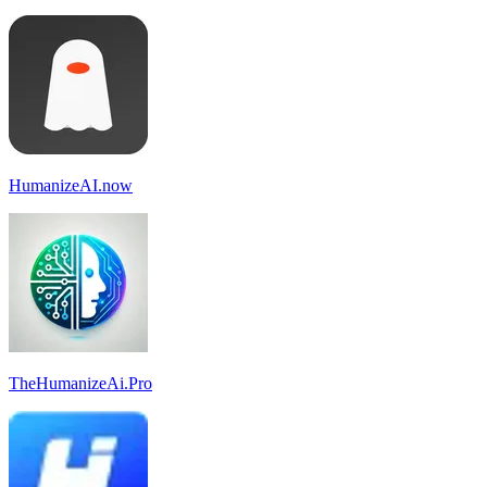
HumanizeAI.now
TheHumanizeAi.Pro