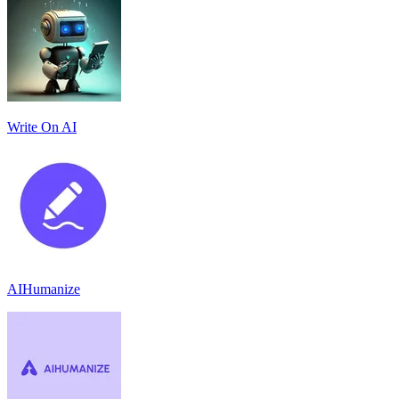
Write On AI
AIHumanize