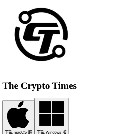
The Crypto Times
下載 macOS 版
下載 Windows 版