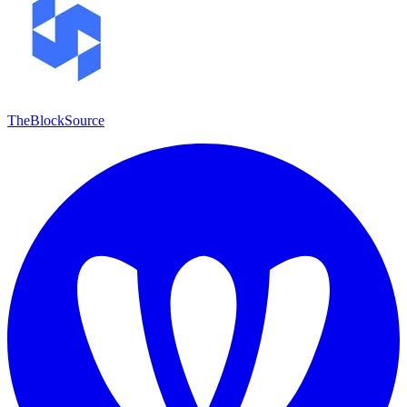
TheBlockSource