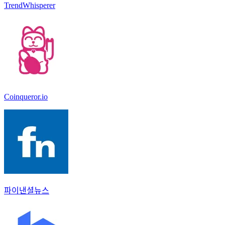
TrendWhisperer
Coinqueror.io
파이낸셜뉴스