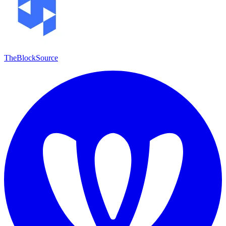
TheBlockSource