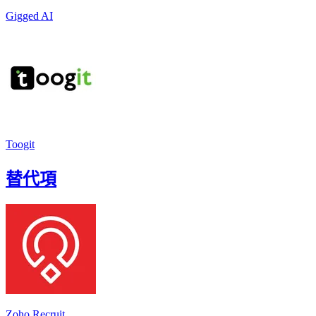
Gigged AI
Toogit
替代項
Zoho Recruit