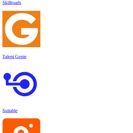
Skillroads
Talent Genie
Suitable