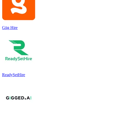
Giig Hire
ReadySetHire