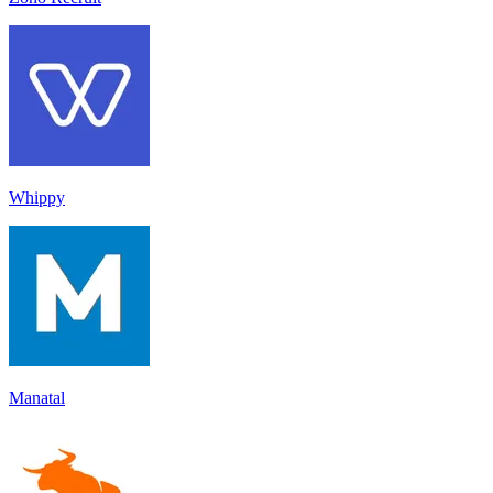
Whippy
Manatal