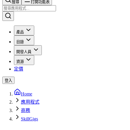
搜尋​​​​
打開功能表
產品
目錄
開發人員
資源
定價
登入
Home
應用程式
商務
SkillGigs