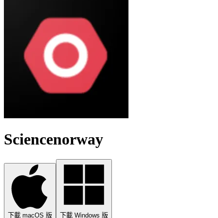
Sciencenorway
下載 macOS 版
下載 Windows 版