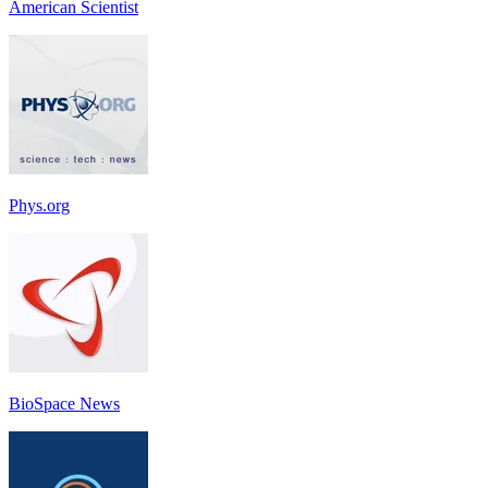
American Scientist
Phys.org
BioSpace News