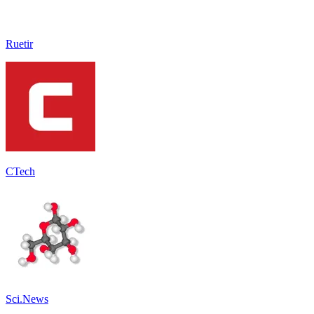
Ruetir
CTech
Sci.News