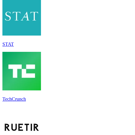
STAT
TechCrunch