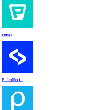
Publer
EmbedSocial