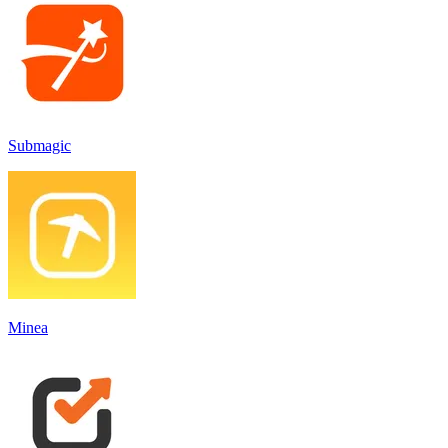
Submagic
Minea