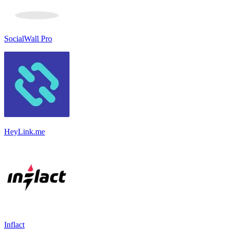
SocialWall Pro
HeyLink.me
Inflact