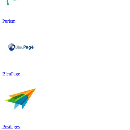
Purlem
BleuPage
Postinges