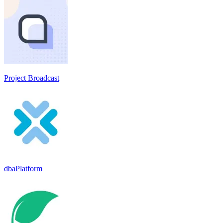
Project Broadcast
dbaPlatform