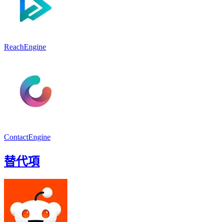
ReachEngine
ContactEngine
替代項