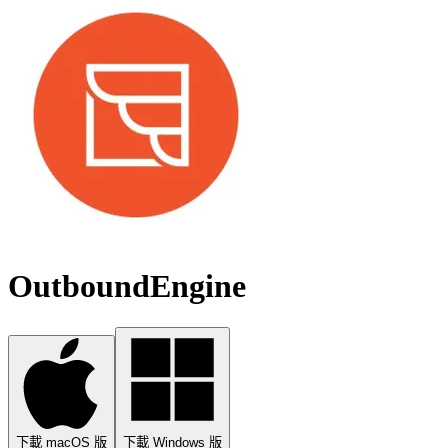
OutboundEngine
下載 macOS 版
下載 Windows 版