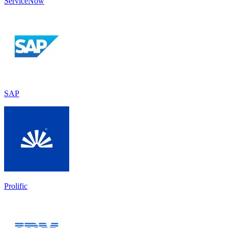
ServiceNow
SAP
Prolific