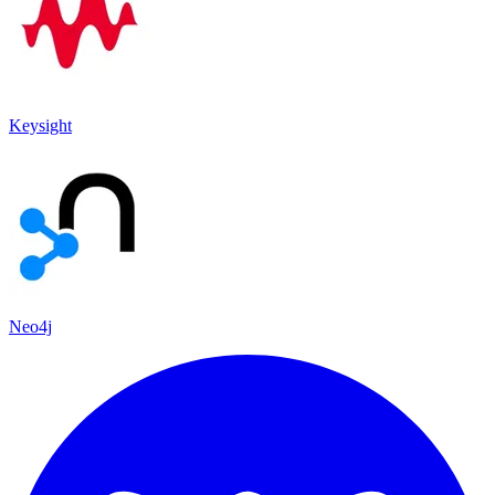
Keysight
Neo4j