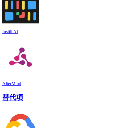
Instill AI
AlterMind
替代項