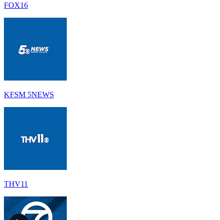
FOX16
KFSM 5NEWS
THV11