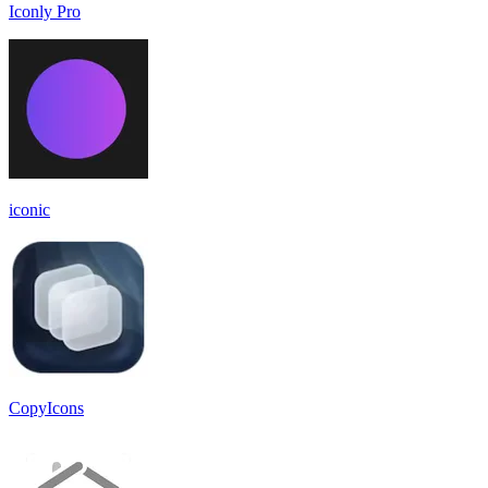
Iconly Pro
iconic
CopyIcons