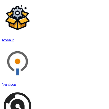
IconKit
VeryIcon