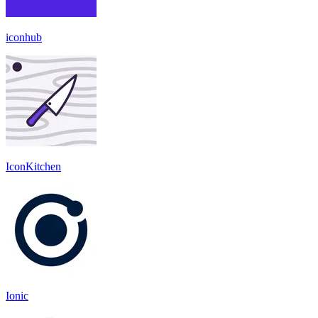
iconhub
IconKitchen
Ionic