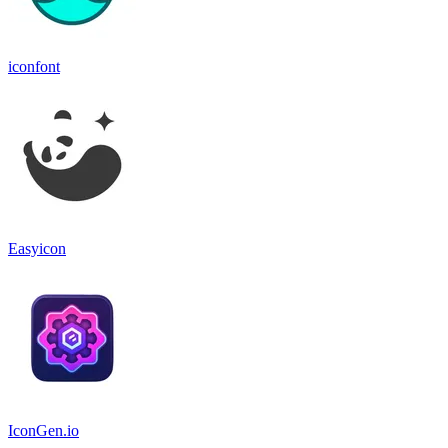
iconfont
Easyicon
IconGen.io