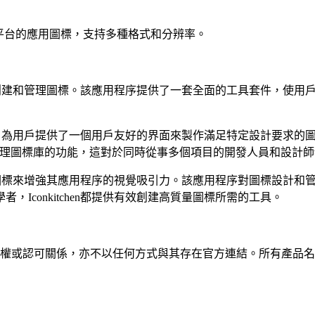
各種平台的應用圖標，支持多種格式和分辨率。
應用程序創建和管理圖標。該應用程序提供了一套全面的工具套件，
程的能力，為用戶提供了一個用戶友好的界面來製作滿足特定設計要
於組織和管理圖標庫的功能，這對於同時從事多個項目的開發人員和設計
又功能的圖標來增強其應用程序的視覺吸引力。該應用程序對圖標設
Iconkitchen都提供有效創建高質量圖標所需的工具。
任何隸屬、關聯、授權或認可關係，亦不以任何方式與其存在官方連結。所