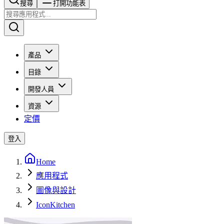
搜尋​​​​
打開功能表
產品
目錄
開發人員
資源
定價
登入
Home
應用程式
圖像與設計
IconKitchen