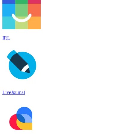
IRL
LiveJournal