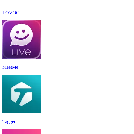
LOVOO
MeetMe
Tagged