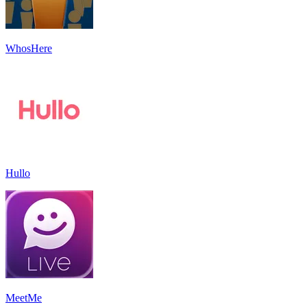
WhosHere
Hullo
MeetMe