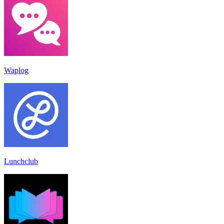
Waplog
Lunchclub