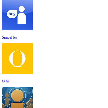
SpaceHey
O hi