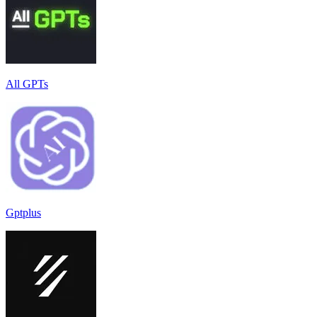
All GPTs
Gptplus