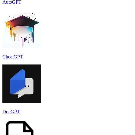
AutoGPT
CheatGPT
DocGPT