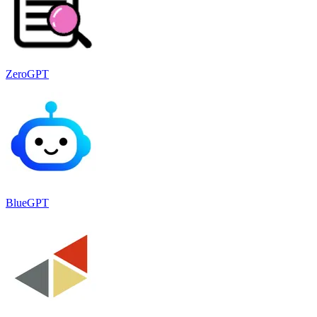
ZeroGPT
BlueGPT