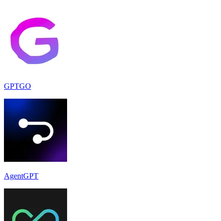
GPTGO
AgentGPT