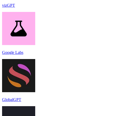
vizGPT
Google Labs
GlobalGPT