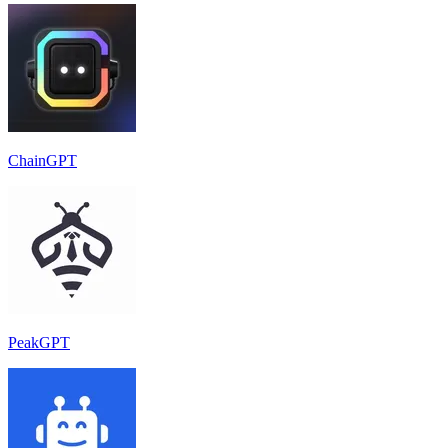
ChainGPT
PeakGPT