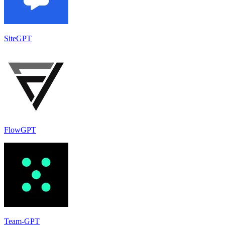
SiteGPT
FlowGPT
Team-GPT