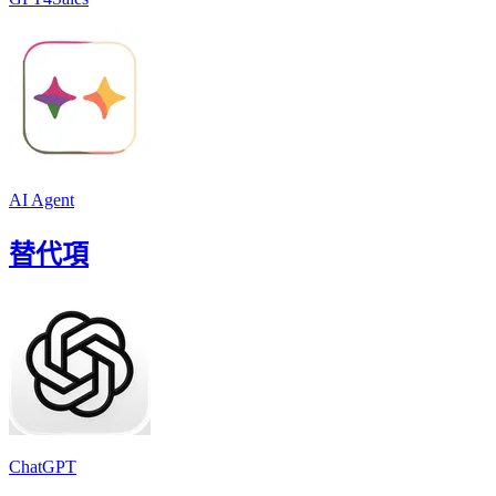
AI Agent
替代項
ChatGPT