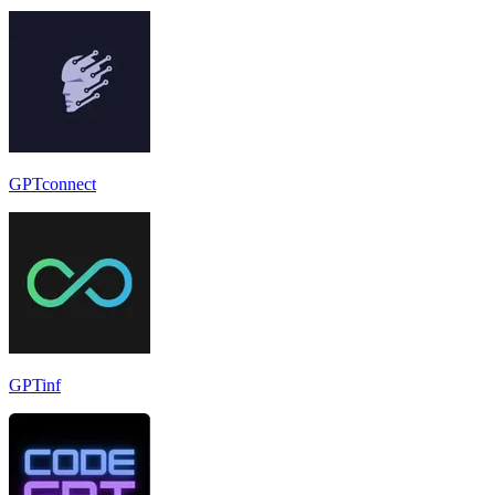
GPTconnect
GPTinf