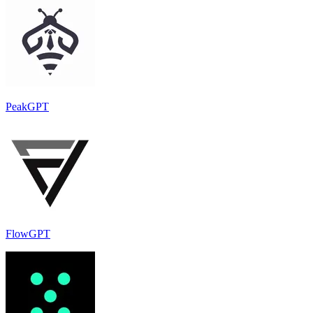
PeakGPT
FlowGPT