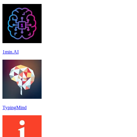
1min.AI
TypingMind