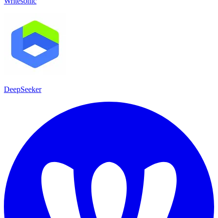
Writesonic
DeepSeeker