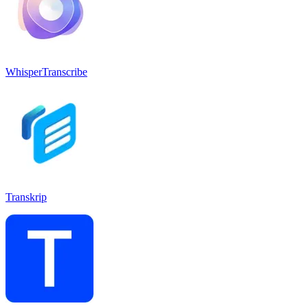
WhisperTranscribe
Transkrip