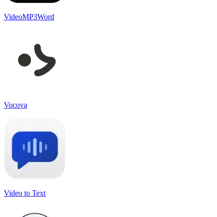
VideoMP3Word
Vocova
Video to Text