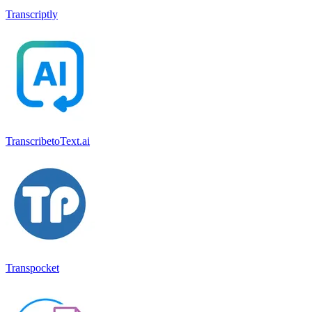
Transcriptly
TranscribetoText.ai
Transpocket