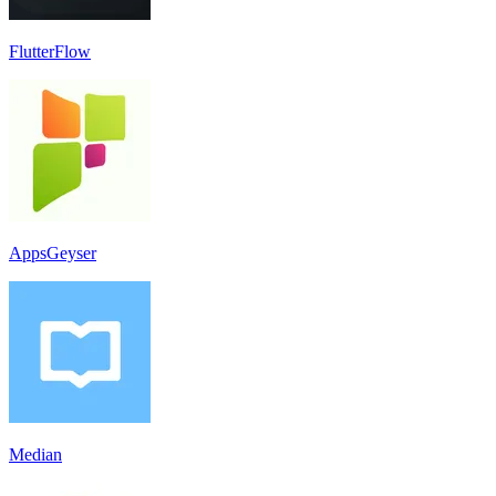
FlutterFlow
AppsGeyser
Median