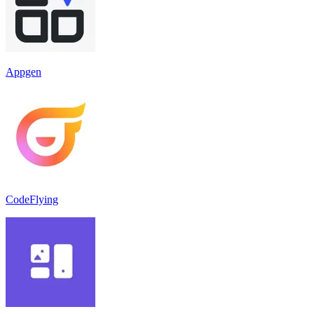
Appgen
CodeFlying