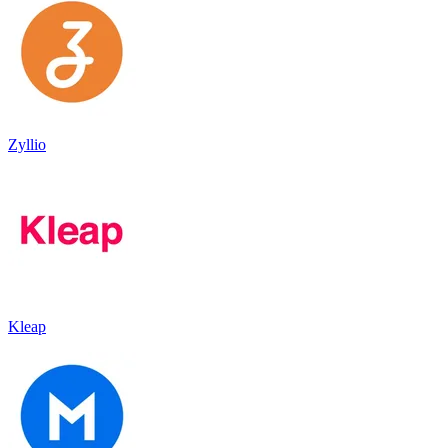
Zyllio
Kleap