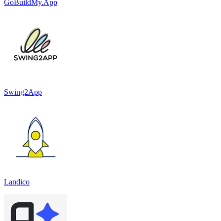
GoBuildMy.App
Swing2App
Landico