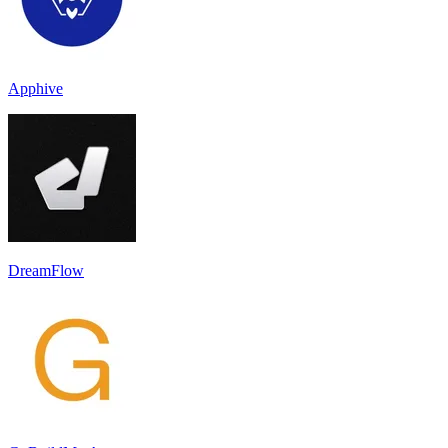
Apphive
DreamFlow