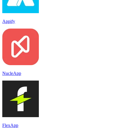
Appify
NucleApp
FlexApp