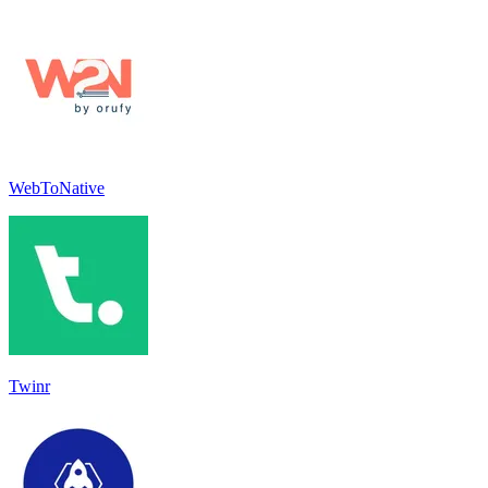
WebToNative
Twinr