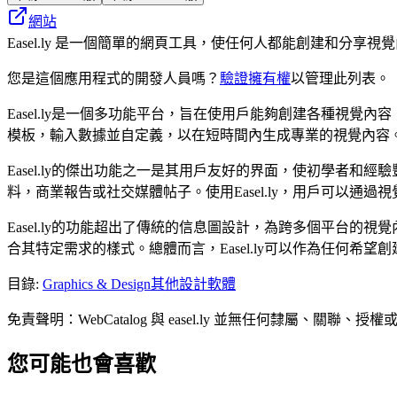
網站
Easel.ly 是一個簡單的網頁工具，使任何人都能創建和分
您是這個應用程式的開發人員嗎？
驗證擁有權
以管理此列表。
Easel.ly是一個多功能平台，旨在使用戶能夠創建各種視
模板，輸入數據並自定義，以在短時間內生成專業的視覺內容
Easel.ly的傑出功能之一是其用戶友好的界面，使初學者
料，商業報告或社交媒體帖子。使用Easel.ly，用戶可以
Easel.ly的功能超出了傳統的信息圖設計，為跨多個平台
合其特定需求的樣式。總體而言，Easel.ly可以作為任何
目錄
:
Graphics & Design
其他設計軟體
免責聲明：WebCatalog 與 easel.ly 並無任何隸
您可能也會喜歡