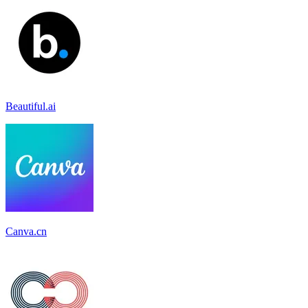
Beautiful.ai
Canva.cn