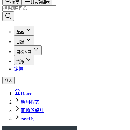
搜尋​​​​
打開功能表
產品
目錄
開發人員
資源
定價
登入
Home
應用程式
圖像與設計
easel.ly