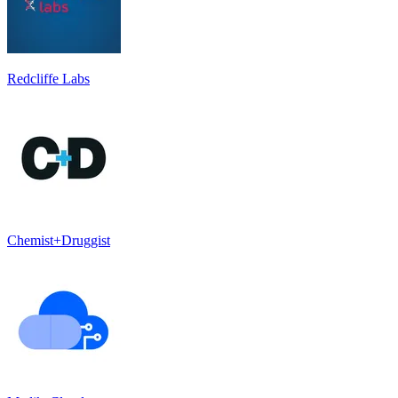
Redcliffe Labs
Chemist+Druggist