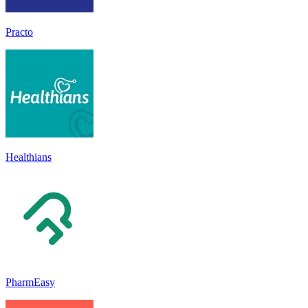
Practo
Healthians
PharmEasy