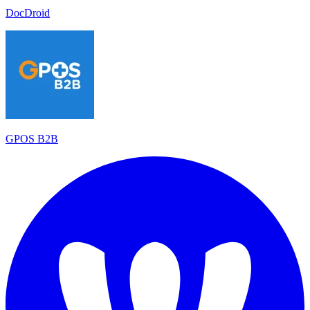
DocDroid
GPOS B2B