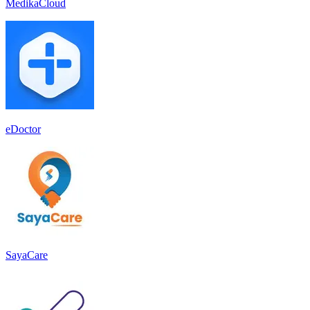
MedikaCloud
eDoctor
SayaCare