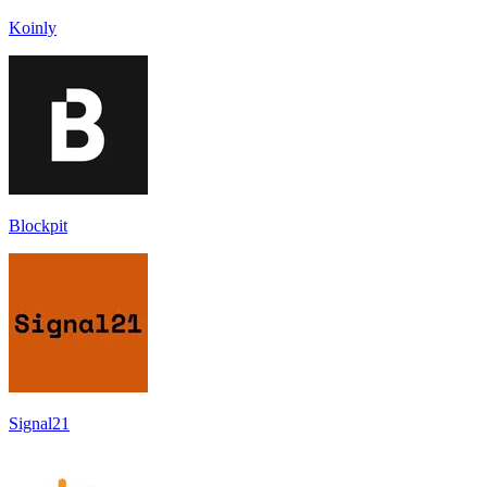
Koinly
Blockpit
Signal21