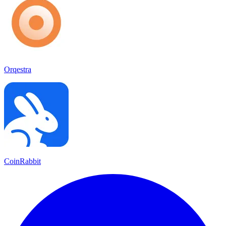
Orqestra
CoinRabbit