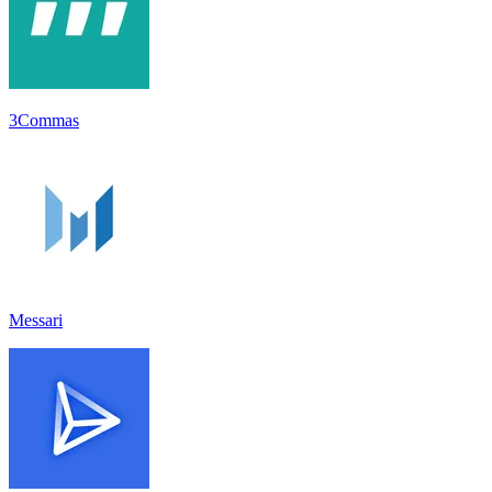
3Commas
Messari