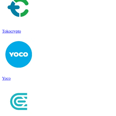
Tokocrypto
Yoco