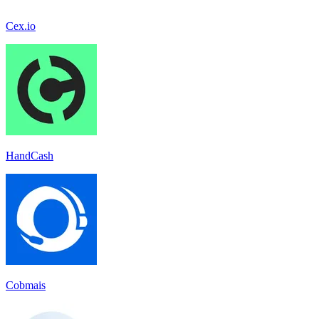
Cex.io
HandCash
Cobmais