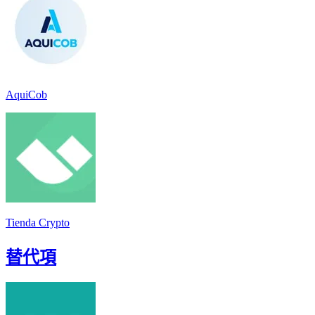
AquiCob
Tienda Crypto
替代項