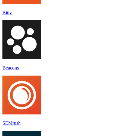
Bitly
Beacons
SEMrush