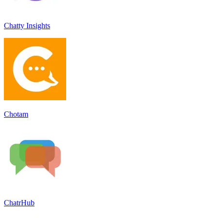
Chatty Insights
Chotam
ChatrHub