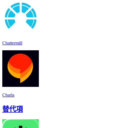
Chattermill
Charla
替代項