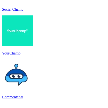
Social Champ
YourChamp
Commenter.ai