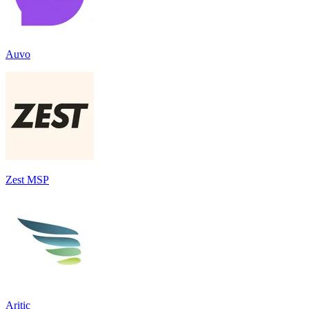
Auvo
Zest MSP
Aritic