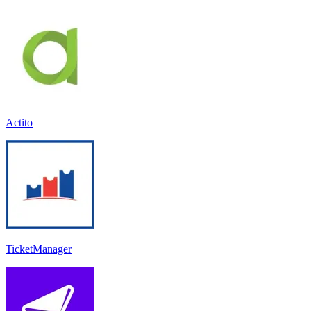
Actito
TicketManager