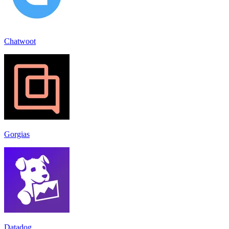
Chatwoot
Gorgias
Datadog