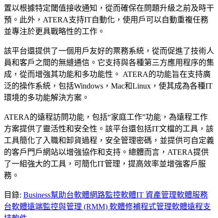
置以根據特定閾值接收通知，從而確保在問題升級之前及時干
預。此外，ATERA支持IT自動化，使用戶可以自動重複任務
並專注於更具戰略性的工作。
該平台還提供了一個用戶友好的票務系統，從而促進了技術人
員和客戶之間的無縫通信。它支持與各種第三方應用程序的集
成，從而增強其功能和多功能性。 ATERA的功能旨在支持廣
泛的操作系統，包括Windows，Mac和Linux，使其成為各種IT
環境的多功能解決方案。
ATERA的遠程訪問功能，包括“家庭工作”功能，為遠程工作
方案提供了靈活性和安全性。該平台還包括IT文檔的工具，該
工具簡化了入職和卸貨過程，安全管理密碼，並提供可自定義
的客戶門戶網站以增強協作和支持。總體而言，ATERA提供
了一組強大的工具，可簡化IT管理，提高效率並增強客戶服
務。
目錄
:
Business
幫助台軟體
網路監控軟體
IT 資產管理軟體
服務
台軟體
遠端監控與管理 (RMM) 軟體
修補程式管理軟體
遠程支