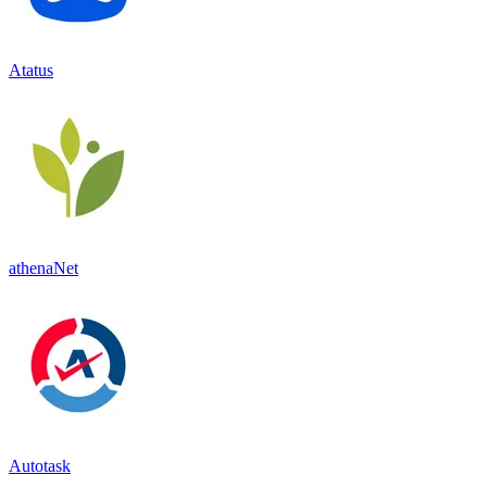
Atatus
athenaNet
Autotask