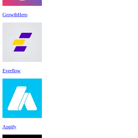
GrowthHero
Everflow
Appify