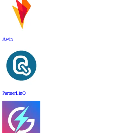
Awin
PartnerLinQ