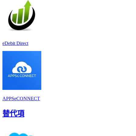
eDebit Direct
APPSeCONNECT
替代項