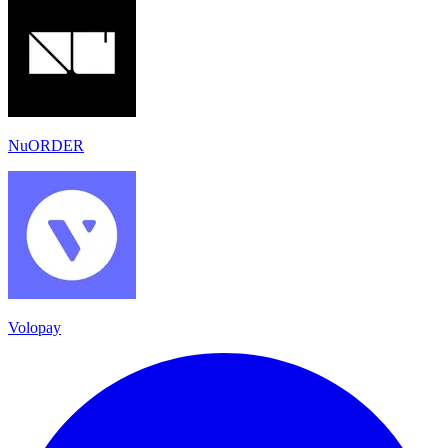
NuORDER
Volopay