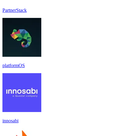
PartnerStack
platformOS
innosabi