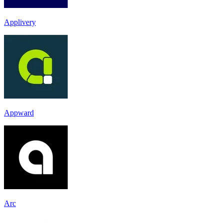
Applivery
Appward
Arc