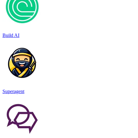
Build AI
Superagent