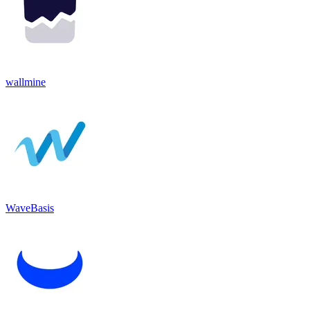
wallmine
WaveBasis