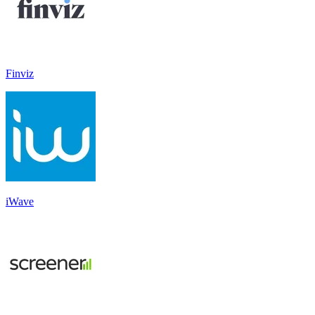
Finviz
iWave