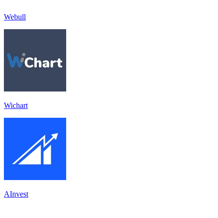
Webull
Wichart
AInvest