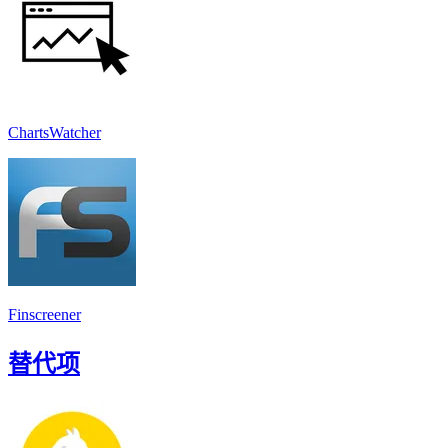
ChartsWatcher
Finscreener
替代项