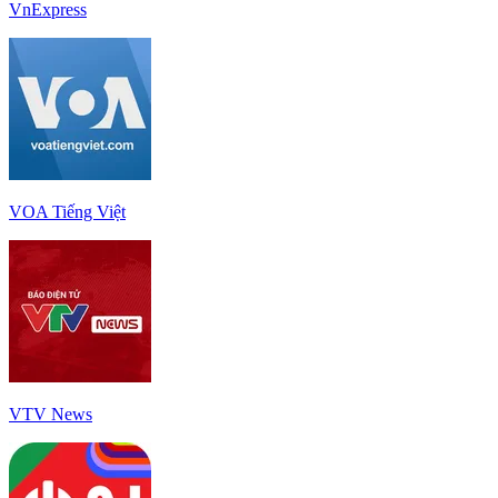
VnExpress
VOA Tiếng Việt
VTV News