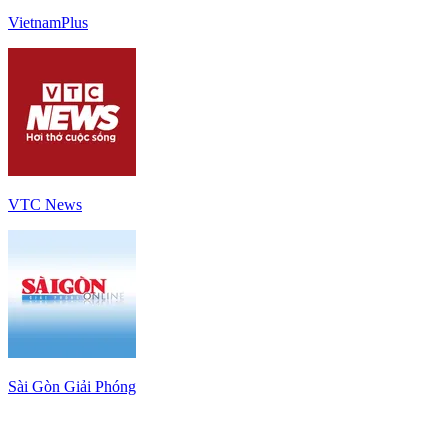
VietnamPlus
VTC News
Sài Gòn Giải Phóng