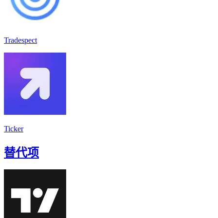
Tradespect
Ticker
替代项