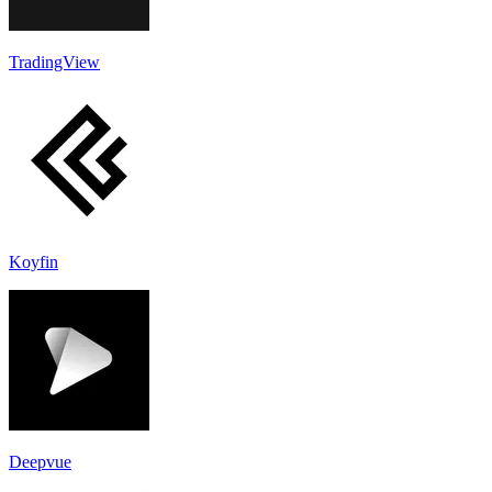
TradingView
Koyfin
Deepvue