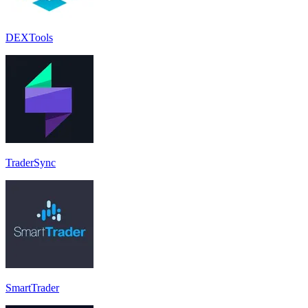
DEXTools
TraderSync
SmartTrader