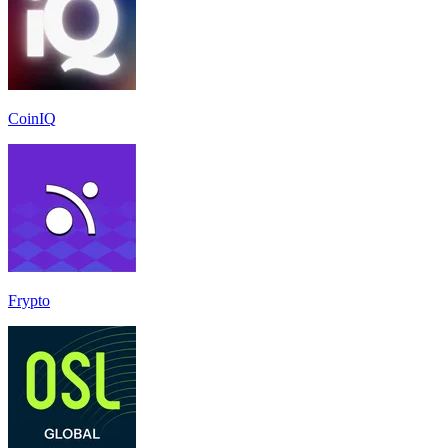
CoinIQ
Frypto