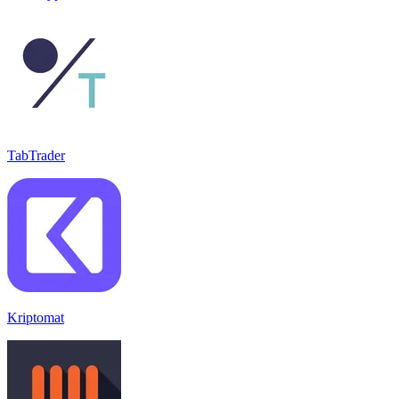
TabTrader
Kriptomat