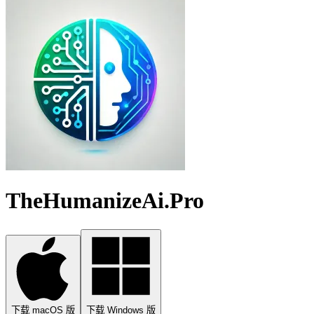
TheHumanizeAi.Pro
下载 macOS 版
下载 Windows 版