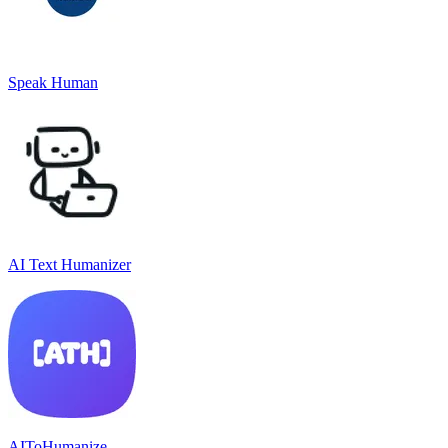
Speak Human
AI Text Humanizer
AIToHumanize