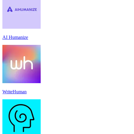
AI Humanize
WriteHuman