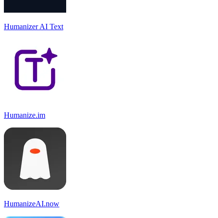
Humanizer AI Text
Humanize.im
HumanizeAI.now