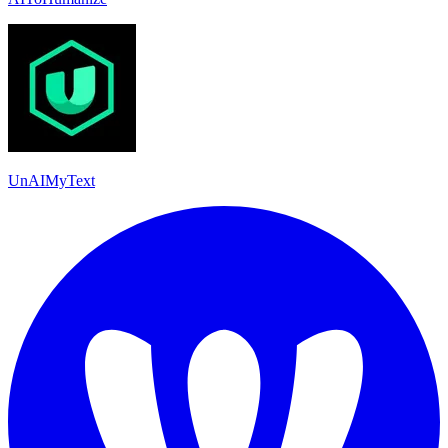
UnAIMyText