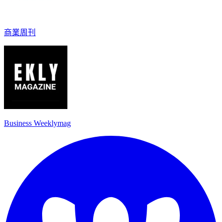
商業周刊
Business Weeklymag