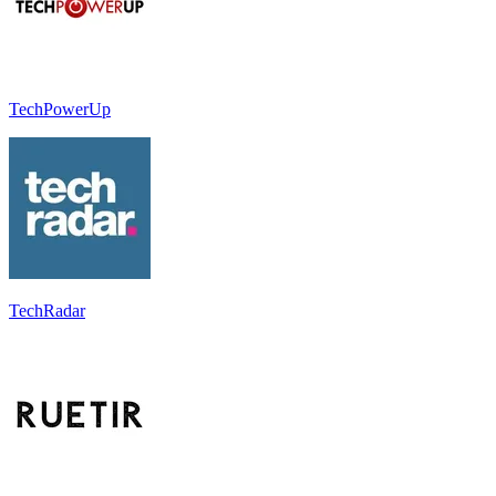
TechPowerUp
TechRadar