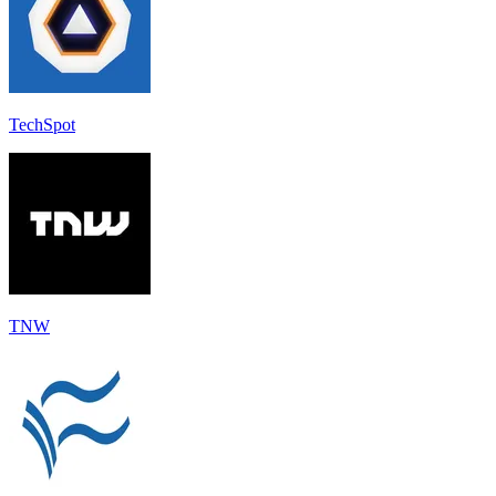
TechSpot
TNW