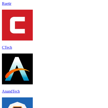
Ruetir
CTech
AnandTech