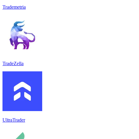
Trademetria
TradeZella
UltraTrader