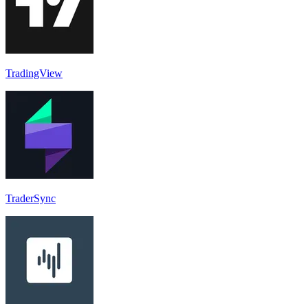
TradingView
TraderSync