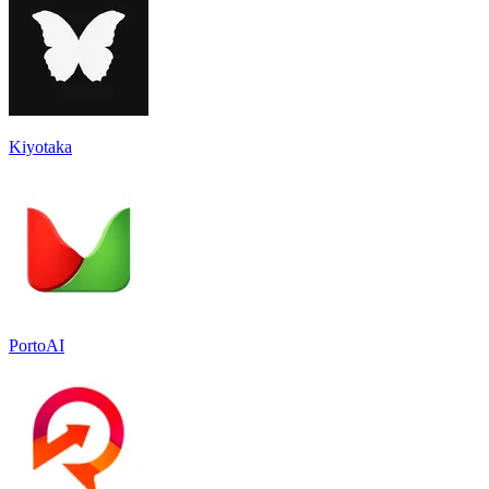
Kiyotaka
PortoAI