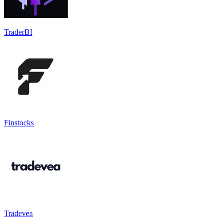
TraderBI
Finstocks
Tradevea