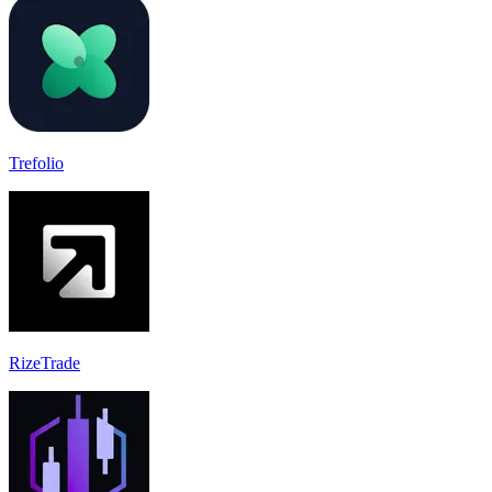
Trefolio
RizeTrade