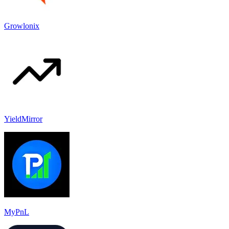
Growlonix
YieldMirror
MyPnL