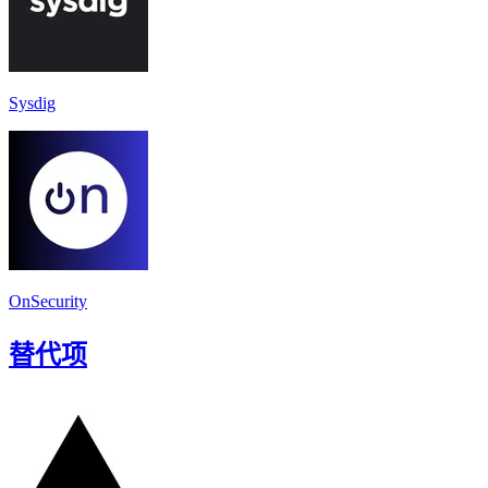
Sysdig
OnSecurity
替代项