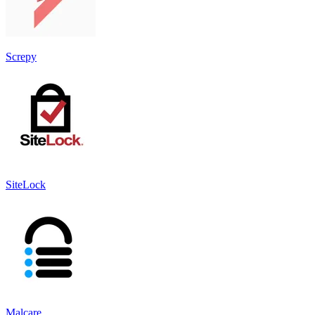
Screpy
SiteLock
Malcare