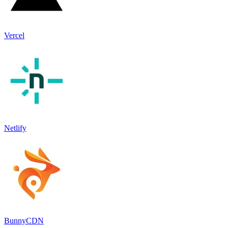
Vercel
Netlify
BunnyCDN