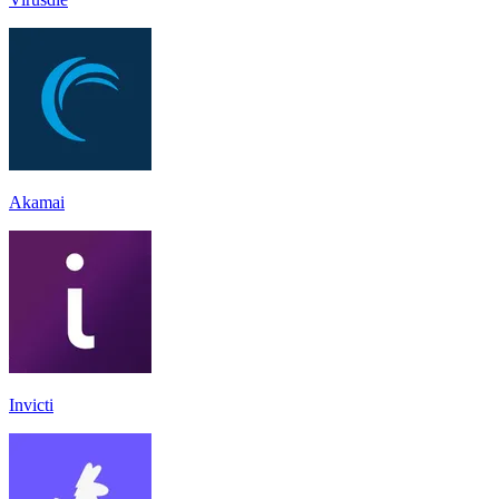
Akamai
Invicti