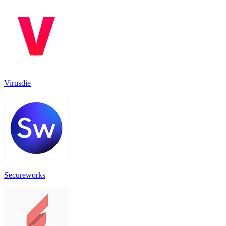
Virusdie
Secureworks