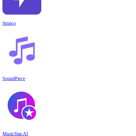
Straico
SoundPiece
MusicStar.AI