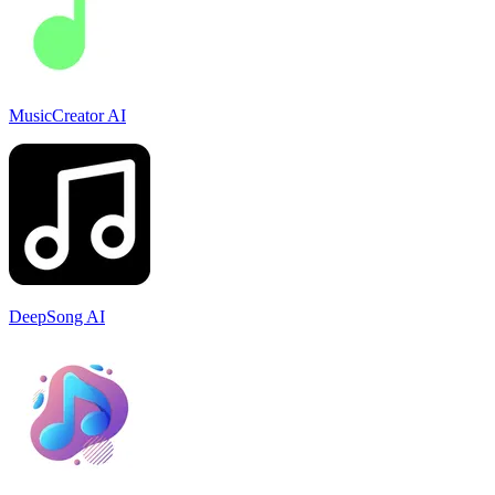
MusicCreator AI
DeepSong AI