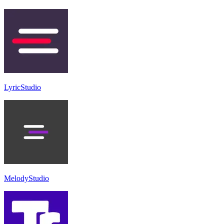
LyricStudio
MelodyStudio