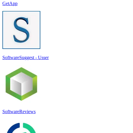
GetApp
SoftwareSuggest - Usser
SoftwareReviews