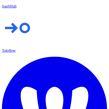
SaaSHub
Taloflow