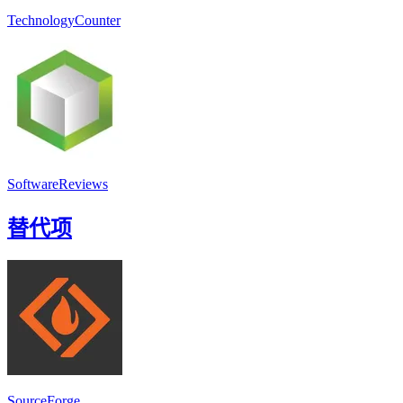
TechnologyCounter
SoftwareReviews
替代项
SourceForge