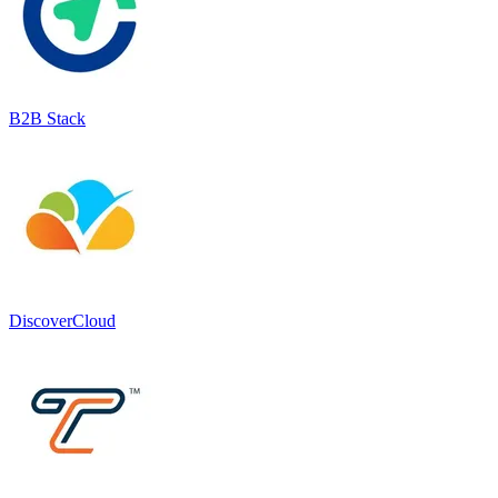
B2B Stack
DiscoverCloud