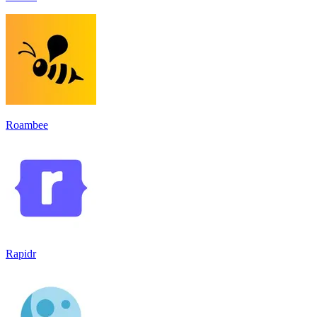
Roambee
Rapidr