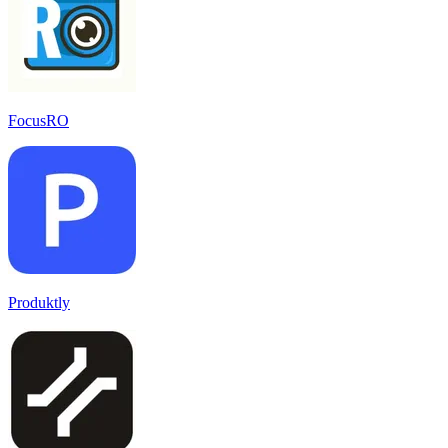
FocusRO
Produktly