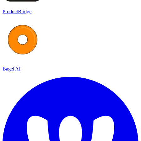
ProductBridge
Bagel AI