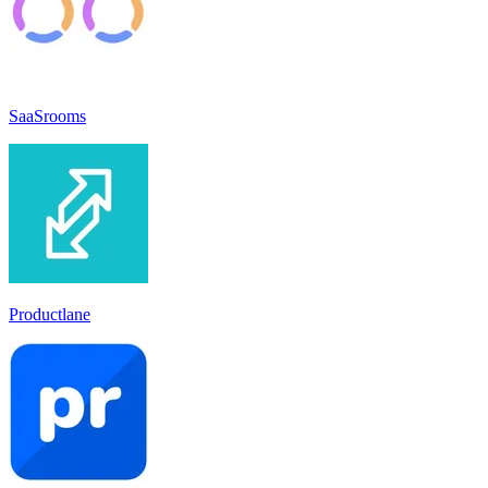
SaaSrooms
Productlane