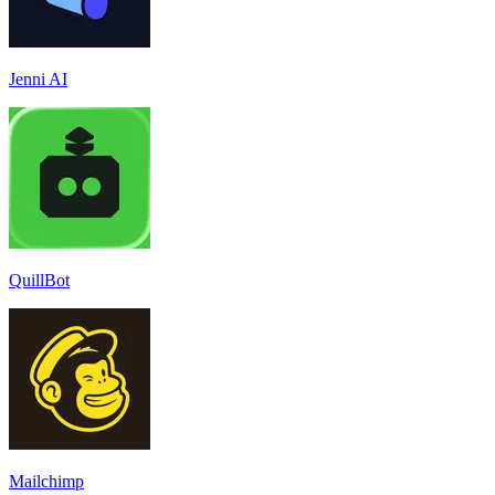
Jenni AI
QuillBot
Mailchimp