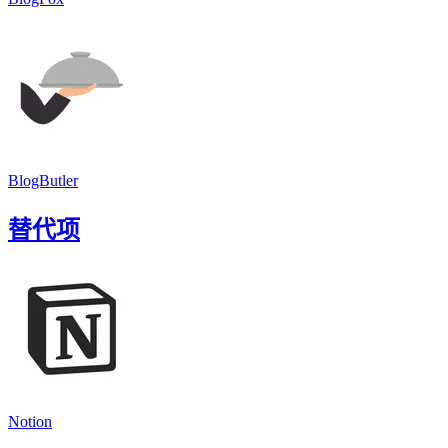
BlogButler
替代项
Notion