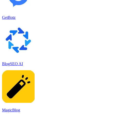
GetBotz
BlogSEO AI
MagicBlog