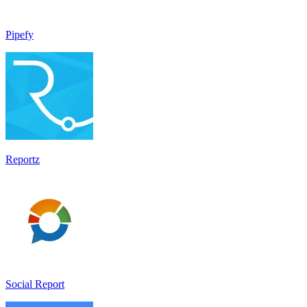
Pipefy
Reportz
Social Report