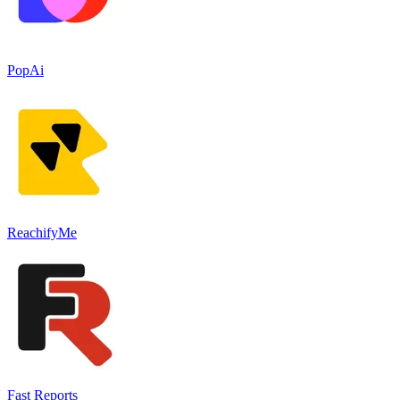
PopAi
ReachifyMe
Fast Reports