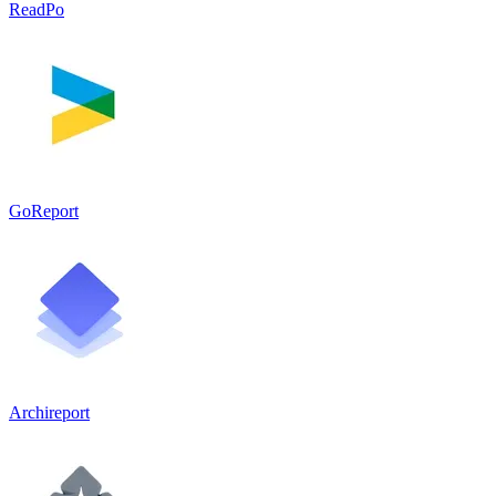
ReadPo
GoReport
Archireport