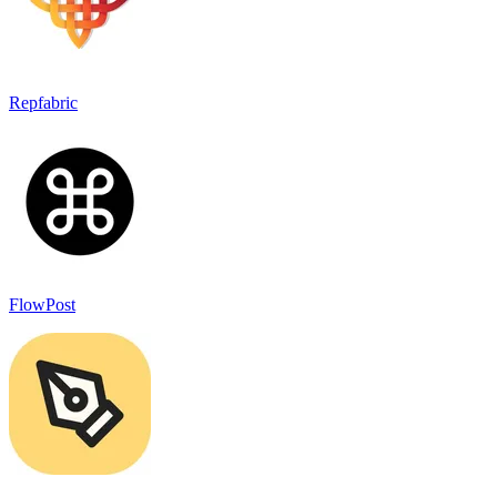
Repfabric
FlowPost