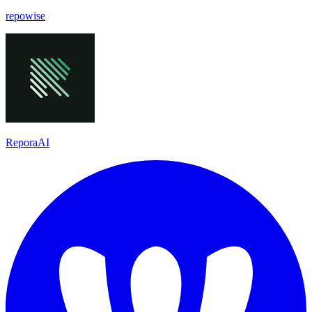
repowise
ReporaAI