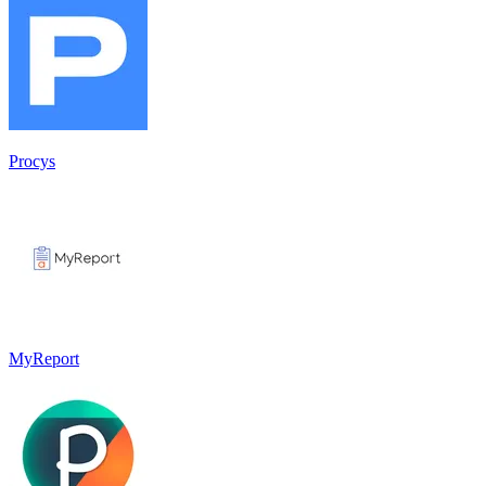
Procys
MyReport