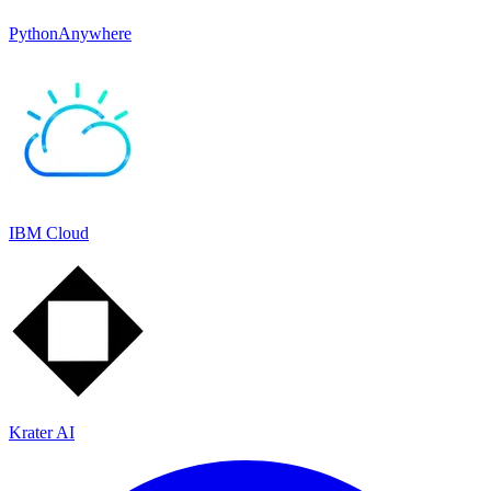
PythonAnywhere
IBM Cloud
Krater AI