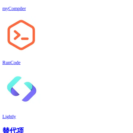
myCompiler
RunCode
Lightly
替代项