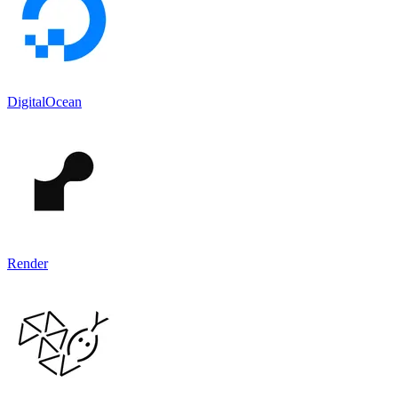
DigitalOcean
Render