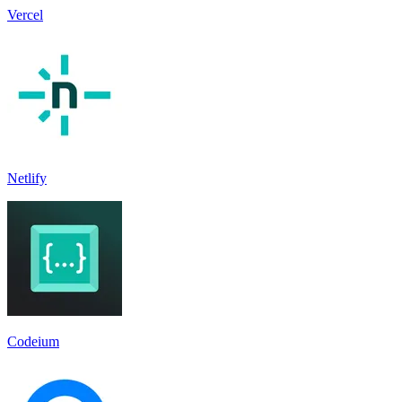
Vercel
Netlify
Codeium