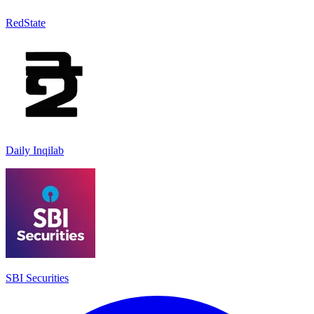
RedState
Daily Inqilab
SBI Securities