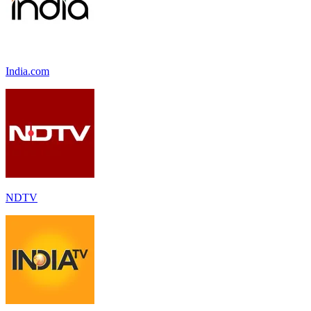
India.com
NDTV