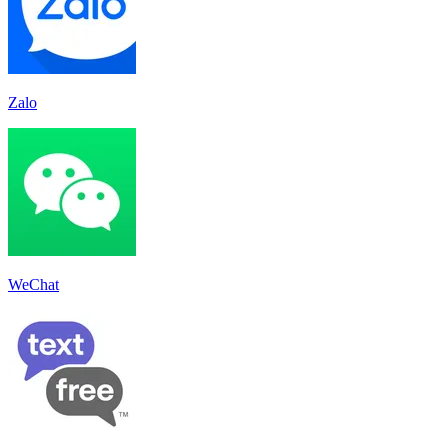
Zalo
WeChat