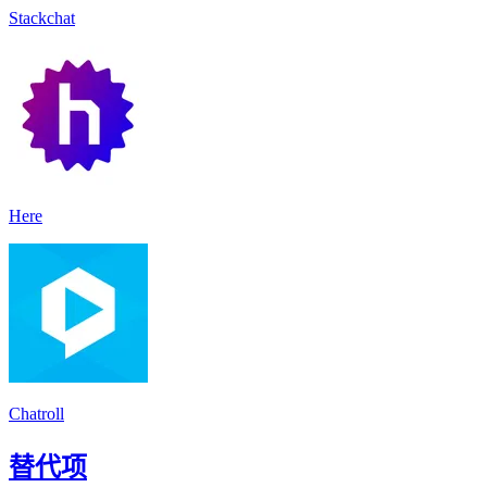
Stackchat
Here
Chatroll
替代项