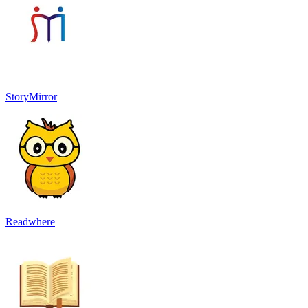
StoryMirror
Readwhere