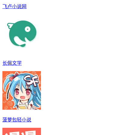
飞卢小说网
长佩文学
菠萝包轻小说