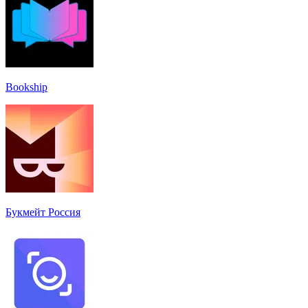
Bookship
Букмейт Россия