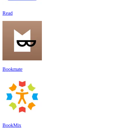
Read
Bookmate
BookMix