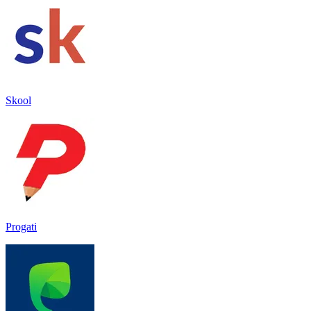
Skool
Progati