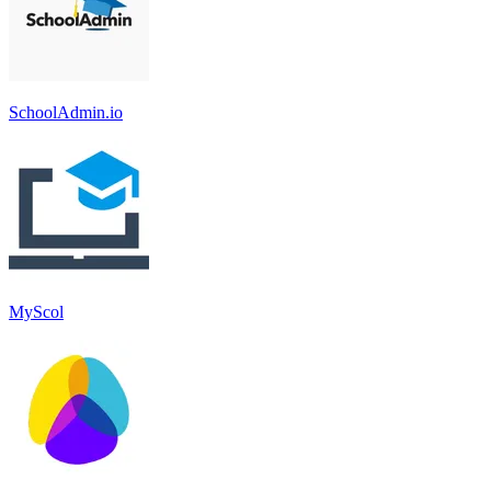
SchoolAdmin.io
MyScol