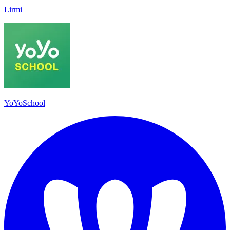
Lirmi
YoYoSchool