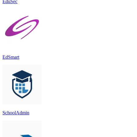
EduSec
EdSmart
SchoolAdmin