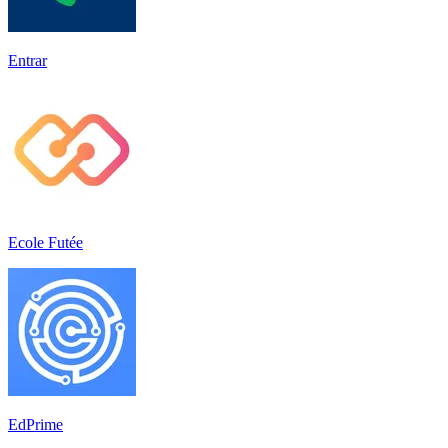
Entrar
Ecole Futée
EdPrime