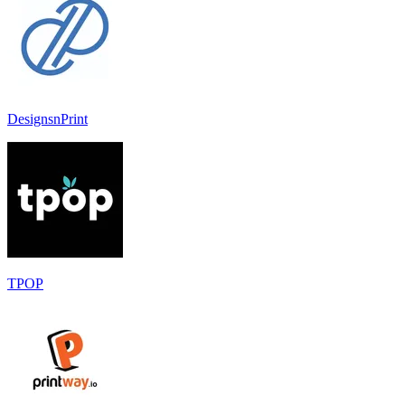
DesignsnPrint
TPOP