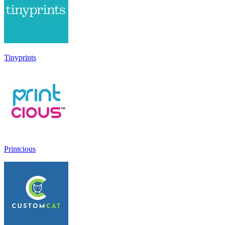
Tinyprints
Printcious