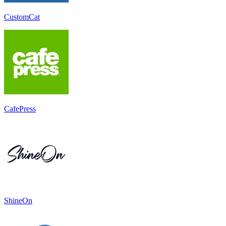
CustomCat
CafePress
ShineOn