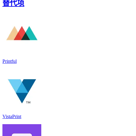
替代项
Printful
VistaPrint